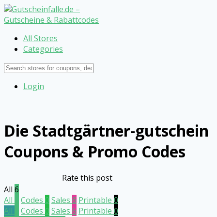
All Stores
Categories
Login
Die Stadtgärtner-gutschein
Coupons & Promo Codes
Rate this post
All
6
All
6
Codes
0
Sales
6
Printable
0
All
6
Codes
0
Sales
6
Printable
0