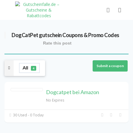
DogCatPet gutschein
Coupons & Promo Codes
Rate this post
Submit a coupon
All
4
Dogcatpet bei Amazon
No Expires
30 Used - 0 Today