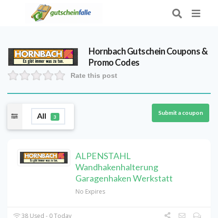
Hornbach Gutschein
Coupons &
Promo Codes
Rate this post
Submit a coupon
All
3
ALPENSTAHL
Wandhakenhalterung
Garagenhaken Werkstatt
No Expires
38 Used - 0 Today