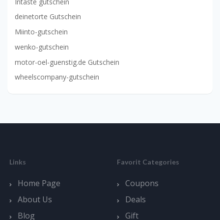
Intaste gutschein
deinetorte Gutschein
Miinto-gutschein
wenko-gutschein
motor-oel-guenstig.de Gutschein
wheelscompany-gutschein
Links
Favorit Categories
Home Page
Coupons
About Us
Deals
Blog
Gift