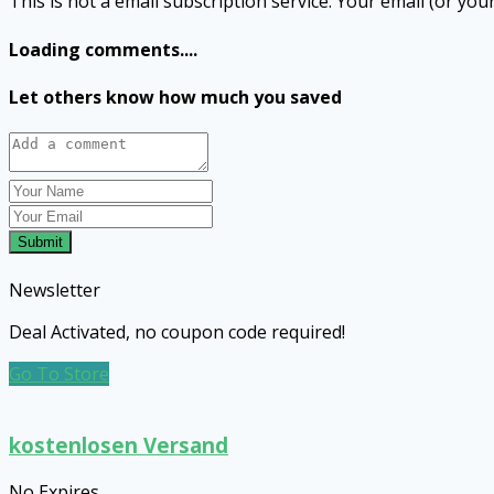
This is not a email subscription service. Your email (or your
Loading comments....
Let others know how much you saved
Submit
Newsletter
Deal Activated, no coupon code required!
Go To Store
kostenlosen Versand
No Expires