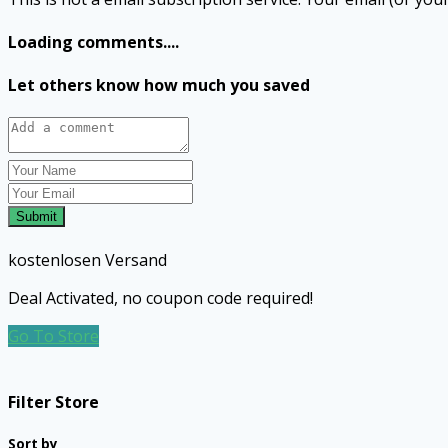
Loading comments....
Let others know how much you saved
Submit
kostenlosen Versand
Deal Activated, no coupon code required!
Go To Store
Filter Store
Sort by