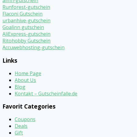
aimn-gutschein
Runforest-gutschein
Flaconi Gutschein
urbanhive-gutschein
Goalinn gutschein
AliExpress-gutschein
Ritohobby Gutschein
Accuwebhosting-gutschein
Links
Home Page
About Us
Blog
Kontakt – Gutscheinfalle.de
Favorit Categories
Coupons
Deals
Gift