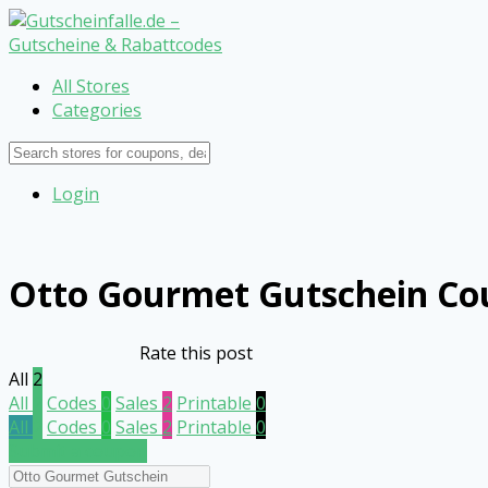
All Stores
Categories
Login
Otto Gourmet Gutschein
Cou
Rate this post
All
2
All
2
Codes
0
Sales
2
Printable
0
All
2
Codes
0
Sales
2
Printable
0
Submit a coupon