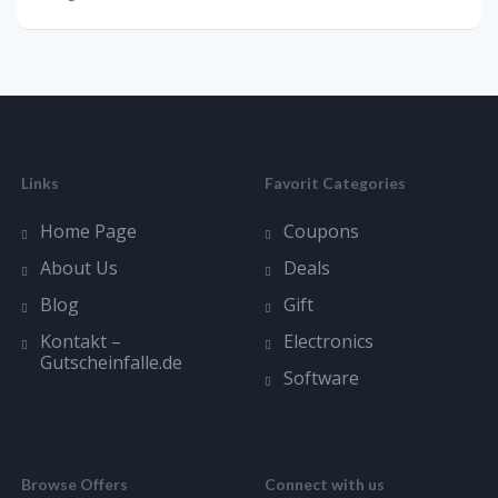
Links
Favorit Categories
Home Page
Coupons
About Us
Deals
Blog
Gift
Kontakt –
Electronics
Gutscheinfalle.de
Software
Browse Offers
Connect with us