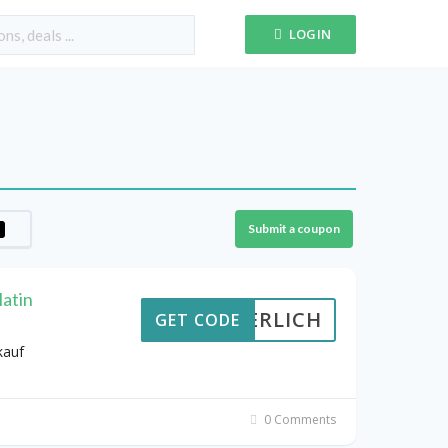
LOGIN
Submit a coupon
latin
RDERLICH
GET CODE
kauf
0 Comments