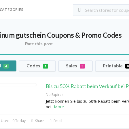
CATEGORIES
tinum gutschein
Coupons & Promo Codes
Rate this post
l
Codes
Sales
Printable
4
1
3
0
Bis zu 50% Rabatt beim Verkauf bei P
No Expires
Jetzt können Sie bis zu 50% Rabatt beim Ver
bei
...
More
 Used - 0 Today
Share
Email