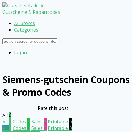
All Stores
Categories
Login
Siemens-gutschein
Coupons
& Promo Codes
Rate this post
All
6
All
6
Codes
3
Sales
3
Printable
0
All
6
Codes
3
Sales
3
Printable
0