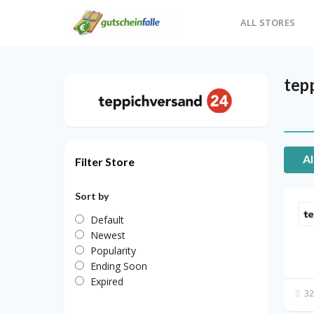
ALL STORES
tep
Al
Filter Store
Sort by
Default
Newest
Popularity
Ending Soon
Expired
32