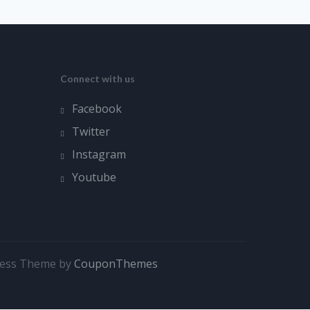
Connect with us
Facebook
Twitter
Instagram
Youtube
ress Theme by
CouponThemes