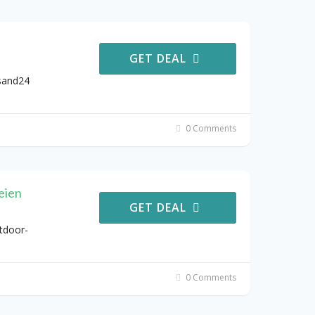
GET DEAL
sand24
0 Comments
eien
GET DEAL
tdoor-
0 Comments