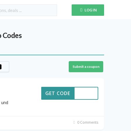
LOGIN
 Codes
Submit a coupon
GET CODE
 und
0 Comments