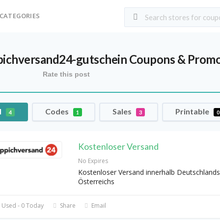
CATEGORIES
pichversand24-gutschein
Coupons & Promo
Rate this post
l
Codes
Sales
Printable
4
1
3
0
Kostenloser Versand
No Expires
Kostenloser Versand innerhalb Deutschlands
Österreichs
 Used - 0 Today
Share
Email