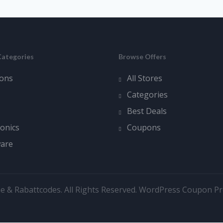
Categories
Browse Offers
ons
All Stores
Categories
Best Deals
ronics
Coupons
ware
e & Rabattcodes. All Rights Reserved.
WordPress Coupon P