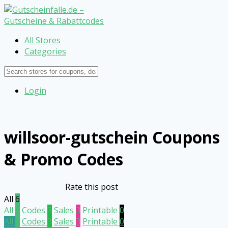
All Stores
Categories
Login
willsoor-gutschein
Coupons
& Promo Codes
Rate this post
All
6
All
6
Codes
3
Sales
3
Printable
0
All
6
Codes
3
Sales
3
Printable
0