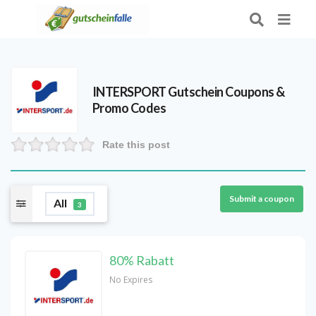
INTERSPORT Gutschein
Coupons &
Promo Codes
Rate this post
Submit a coupon
All
3
80% Rabatt
No Expires