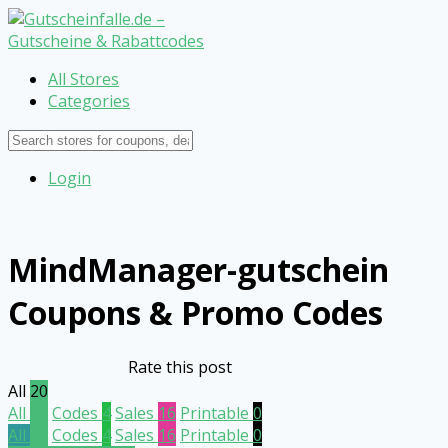
All Stores
Categories
Login
MindManager-gutschein
Coupons & Promo Codes
Rate this post
All
20
All
20
Codes
4
Sales
16
Printable
0
All
20
Codes
4
Sales
16
Printable
0