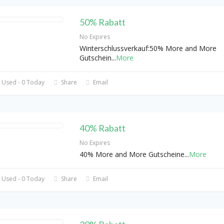
50% Rabatt
No Expires
Winterschlussverkauf:50% More and More
Gutschein
...
More
 Used - 0 Today
Share
Email
40% Rabatt
No Expires
40% More and More Gutscheine
...
More
 Used - 0 Today
Share
Email