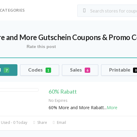
CATEGORIES
e and More Gutschein
Coupons & Promo C
Rate this post
l
Codes
Sales
Printable
7
1
6
0
60% Rabatt
No Expires
60% More and More Rabatt
...
More
 Used - 0 Today
Share
Email