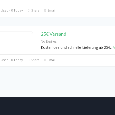
 Used - 0 Today
Share
Email
25€ Versand
No Expires
Kostenlose und schnelle Lieferung ab 25€
...
M
 Used - 0 Today
Share
Email