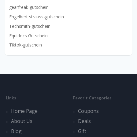
gearfreak-gutschein
Engelbert strauss-gutschein
Techsmith-gutschein
Equidocs Gutschein
Tiktok-gutschein
Links
Favorit Categories
Home Page
Coupons
About Us
Deals
Blog
Gift