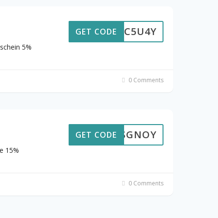
DISC5U4Y
GET CODE
tschein 5%
0 Comments
MTESGNOY
GET CODE
ie 15%
0 Comments