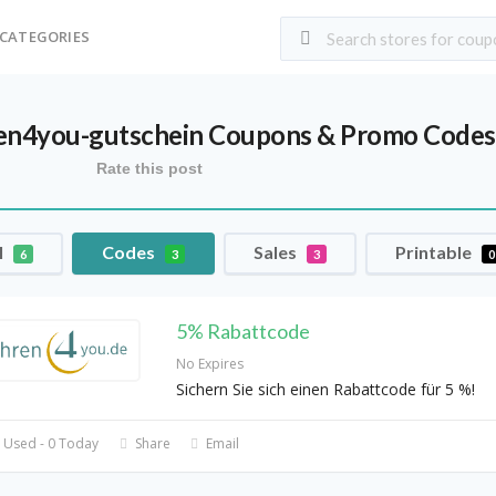
CATEGORIES
en4you-gutschein
Coupons & Promo Codes
Rate this post
l
Codes
Sales
Printable
6
3
3
0
5% Rabattcode
No Expires
Sichern Sie sich einen Rabattcode für 5 %!
 Used - 0 Today
Share
Email