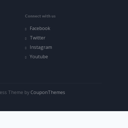
Connect with us
Facebook
Twitter
Instagram
Youtube
ress Theme by
CouponThemes