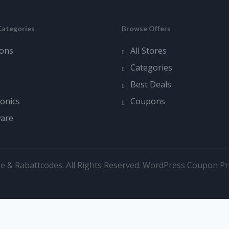
Categories
Browse Offers
ons
All Stores
Categories
Best Deals
ronics
Coupons
ware
e & Rabattcodes. All Rights Reserved.
WordPress Coupon P