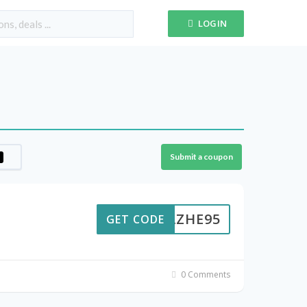
LOGIN
Submit a coupon
DAZHE95
GET CODE
0 Comments