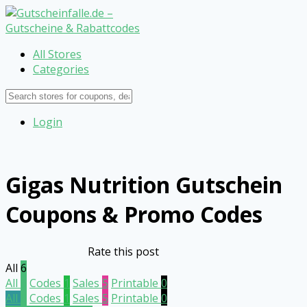
All Stores
Categories
Login
Gigas Nutrition Gutschein
Coupons & Promo Codes
Rate this post
All
6
All
6
Codes
1
Sales
5
Printable
0
All
6
Codes
1
Sales
5
Printable
0